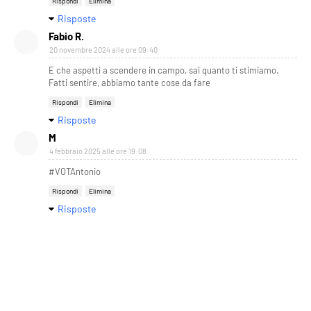
Rispondi
Elimina
Risposte
Fabio R.
20 novembre 2024 alle ore 09:40
E che aspetti a scendere in campo, sai quanto ti stimiamo.
Fatti sentire, abbiamo tante cose da fare
Rispondi
Elimina
Risposte
M
4 febbraio 2025 alle ore 19:08
#VOTAntonio
Rispondi
Elimina
Risposte