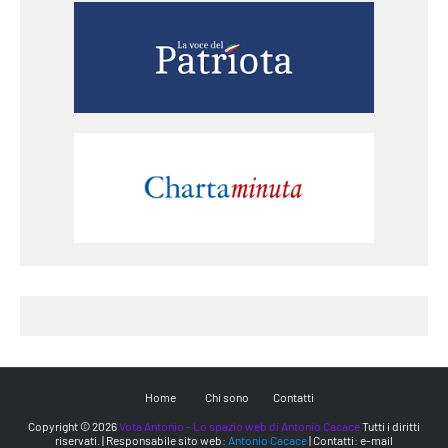
Home
Chi sono
Contatti
Copyright ©
2026
Vota Antonio - Lo spazio web di Antonio Cacace
Tutti i diritti
riservati. | Responsabile sito web:
Antonio Cacace
| Contatti: e-mail