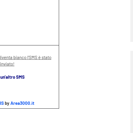
diventa bianco l'SMS è stato
inviato!
 un'altro SMS
IS
by
Area3000.it
.
.