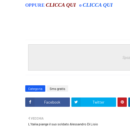
CLICCA QUI
CLICCA QUI
OPPURE
o
.
.
Spaz
Categoria
Sms gratis
Facebook
Twitter
VECCHIA
L'Italia piange il suo soldato Alessandro Di Lisio