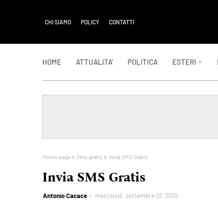
CHI SIAMO
POLICY
CONTATTI
HOME
ATTUALITA'
POLITICA
ESTERI
Home page
Sms gratis
Invia SMS Gratis
Invia SMS Gratis
Antonio Cacace
mercoledì, settembre 01, 2010