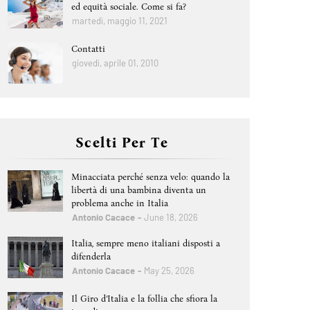
ed equità sociale. Come si fa?
martedì, maggio 11, 2021
Contatti
giovedì, aprile 01, 2010
Scelti Per Te
Minacciata perché senza velo: quando la
libertà di una bambina diventa un
problema anche in Italia
Antonio Cacace
June 18, 2026
Italia, sempre meno italiani disposti a
difenderla
Antonio Cacace
May 25, 2026
Il Giro d’Italia e la follia che sfiora la