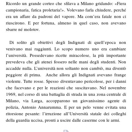
Ricordo un grande corteo che sfilava a Milano gridando: «Fiera
campionaria, fatica proletaria!». Volevano farla chiudere, perché
era un affare da padroni del vapore. Ma com’era fatale non ci
riuscirono. E per fortuna, almeno in quel caso, non avevano
sbarre né molotov.
Di solito gli obiettivi degli Indignati di quell’epoca non
venivano mai raggiunti. Lo scopo numero uno era cambiare
l’università. Possedevano ricette miracolose, la più importante
prevedeva che gli atenei fossero nelle mani degli studenti. Non
accadde nulla. L’università non soltanto non cambiò, ma diventò
peggiore di prima. Anche allora gli Indignati avevano frange
violente. Tutte rosse. Spesso diventavano pericolose, per i danni
che facevano e per le reazioni che suscitavano. Nel novembre
1969, nel corso di una battaglia di strada in una zona centrale di
Milano, via Larga, accopparono un giovanissimo agente di
polizia, Antonio Annarumma. E per un pelo venne evitata una
ritorsione pesante: l’irruzione all’Università statale dei colleghi
della guardia uccisa, pronti a uscire dalle caserme con le armi.
.