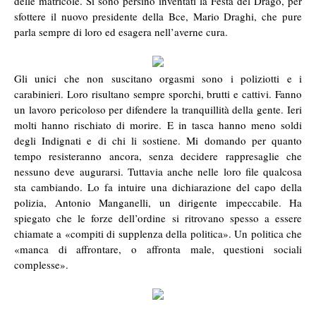
delle matricole. Si sono persino inventati la Festa del Drago, per
sfottere il nuovo presidente della Bce, Mario Draghi, che pure
parla sempre di loro ed esagera nell’averne cura.
.
Gli unici che non suscitano orgasmi sono i poliziotti e i
carabinieri. Loro risultano sempre sporchi, brutti e cattivi. Fanno
un lavoro pericoloso per difendere la tranquillità della gente. Ieri
molti hanno rischiato di morire. E in tasca hanno meno soldi
degli Indignati e di chi li sostiene. Mi domando per quanto
tempo resisteranno ancora, senza decidere rappresaglie che
nessuno deve augurarsi. Tuttavia anche nelle loro file qualcosa
sta cambiando. Lo fa intuire una dichiarazione del capo della
polizia, Antonio Manganelli, un dirigente impeccabile. Ha
spiegato che le forze dell’ordine si ritrovano spesso a essere
chiamate a «compiti di supplenza della politica». Un politica che
«manca di affrontare, o affronta male, questioni sociali
complesse».
.
.