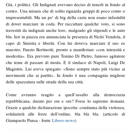
Già, i politici. Gli Indignati avevano deciso di tenerli in fondo al
corteo. Una misura che di solito riguarda gruppi di poco conto o
impresentabili. Ma un po’ di big della casta non erano infastiditi
di dover marciare in coda. Per raccattare qualche voto, si sono
travestiti da indignati anche loro, malgrado gli stipendi e le auto
blu. Ieri in piazza era annunciata la presenza di Nichi Vendola, il
capo di Sinistra e libertà. Con lui doveva marciare il suo ex
maestro, Fausto Bertinotti, pronto a manifestare «con intensità e
modestia». Era previsto pure Tonino Di Pietro, famoso agitatore
che teme di passare di moda. E il sindaco di Napoli, Luigi De
Magistris. Lui aveva spiegato: «Sono sempre stato più vicino ai
movimenti che ai partiti». In fondo è una compagnia migliore
delle spazzatura sulle strade della sua città.
Come avranno reagito a quell’assalto alla democrazia
repubblicana, durato per ore e ore? Forse lo sapremo domani.
Grazie a qualche dichiarazione ipocrita: condanna della violenza,
solidarietà alle forze dell’ordine, bla bla bla. (articolo di
Giampaolo Pansa - fonte
Libero-news
)