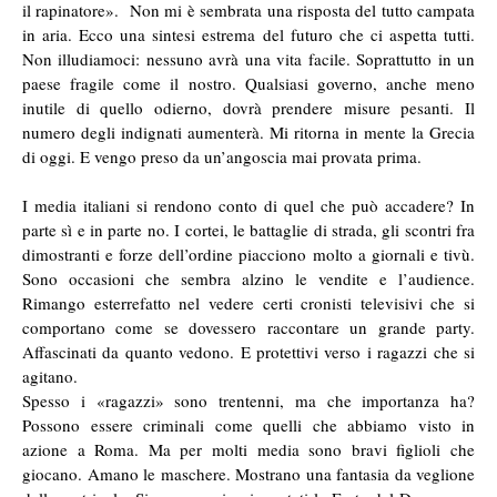
il rapinatore». Non mi è sembrata una risposta del tutto campata
in aria. Ecco una sintesi estrema del futuro che ci aspetta tutti.
Non illudiamoci: nessuno avrà una vita facile. Soprattutto in un
paese fragile come il nostro. Qualsiasi governo, anche meno
inutile di quello odierno, dovrà prendere misure pesanti. Il
numero degli indignati aumenterà. Mi ritorna in mente la Grecia
di oggi. E vengo preso da un’angoscia mai provata prima.
I media italiani si rendono conto di quel che può accadere? In
parte sì e in parte no. I cortei, le battaglie di strada, gli scontri fra
dimostranti e forze dell’ordine piacciono molto a giornali e tivù.
Sono occasioni che sembra alzino le vendite e l’audience.
Rimango esterrefatto nel vedere certi cronisti televisivi che si
comportano come se dovessero raccontare un grande party.
Affascinati da quanto vedono. E protettivi verso i ragazzi che si
agitano.
Spesso i «ragazzi» sono trentenni, ma che importanza ha?
Possono essere criminali come quelli che abbiamo visto in
azione a Roma. Ma per molti media sono bravi figlioli che
giocano. Amano le maschere. Mostrano una fantasia da veglione