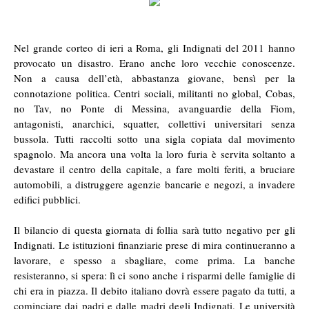
Nel grande corteo di ieri a Roma, gli Indignati del 2011 hanno
provocato un disastro. Erano anche loro vecchie conoscenze.
Non a causa dell’età, abbastanza giovane, bensì per la
connotazione politica. Centri sociali, militanti no global, Cobas,
no Tav, no Ponte di Messina, avanguardie della Fiom,
antagonisti, anarchici, squatter, collettivi universitari senza
bussola. Tutti raccolti sotto una sigla copiata dal movimento
spagnolo. Ma ancora una volta la loro furia è servita soltanto a
devastare il centro della capitale, a fare molti feriti, a bruciare
automobili, a distruggere agenzie bancarie e negozi, a invadere
edifici pubblici.
Il bilancio di questa giornata di follia sarà tutto negativo per gli
Indignati. Le istituzioni finanziarie prese di mira continueranno a
lavorare, e spesso a sbagliare, come prima. La banche
resisteranno, si spera: lì ci sono anche i risparmi delle famiglie di
chi era in piazza. Il debito italiano dovrà essere pagato da tutti, a
cominciare dai padri e dalle madri degli Indignati. Le università