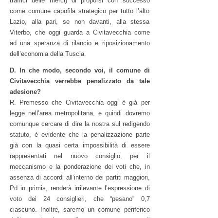
traffici delle merci) di proporsi con successo
come comune capofila strategico per tutto l’alto
Lazio, alla pari, se non davanti, alla stessa
Viterbo, che oggi guarda a Civitavecchia come
ad una speranza di rilancio e riposizionamento
dell’economia della Tuscia.
D. In che modo, secondo voi, il comune di
Civitavecchia verrebbe penalizzato da tale
adesione?
R. Premesso che Civitavecchia oggi è già per
legge nell’area metropolitana, e quindi dovremo
comunque cercare di dire la nostra sul redigendo
statuto, è evidente che la penalizzazione parte
già con la quasi certa impossibilità di essere
rappresentati nel nuovo consiglio, per il
meccanismo e la ponderazione dei voti che, in
assenza di accordi all’interno dei partiti maggiori,
Pd in primis, renderà irrilevante l’espressione di
voto dei 24 consiglieri, che “pesano” 0,7
ciascuno. Inoltre, saremo un comune periferico