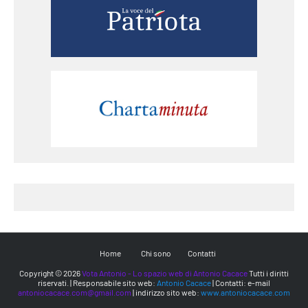
Home
Chi sono
Contatti
Copyright ©
2026
Vota Antonio - Lo spazio web di Antonio Cacace
Tutti i diritti
riservati. | Responsabile sito web:
Antonio Cacace
| Contatti: e-mail
antoniocacace.com@gmail.com
| indirizzo sito web:
www.antoniocacace.com