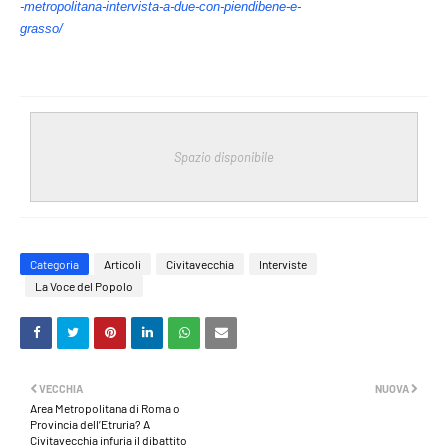
-metropolitana-intervista-a-due-con-piendibene-e-
grasso/
Spazio disponibile
Categoria
Articoli
Civitavecchia
Interviste
La Voce del Popolo
VECCHIA
NUOVA
Area Metropolitana di Roma o
Provincia dell’Etruria? A
Civitavecchia infuria il dibattito