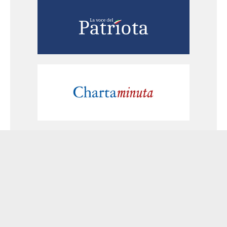
Home
Chi sono
Contatti
Copyright ©
2026
Vota Antonio - Lo spazio web di Antonio Cacace
Tutti i diritti
riservati. | Responsabile sito web:
Antonio Cacace
| Contatti: e-mail
antoniocacace.com@gmail.com
| indirizzo sito web:
www.antoniocacace.com