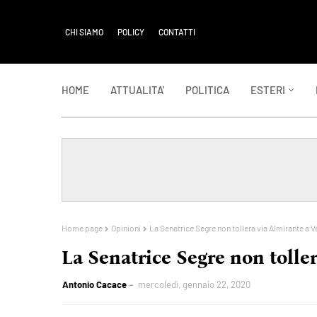
CHI SIAMO
POLICY
CONTATTI
HOME
ATTUALITA'
POLITICA
ESTERI
Home page
Opinioni
La Senatrice Segre non tollera via Almirante a 
La Senatrice Segre non tolle
Antonio Cacace
mercoledì, gennaio 22, 2020