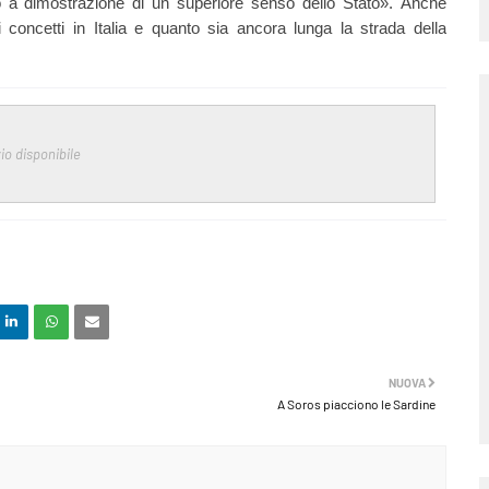
o a dimostrazione di un superiore senso dello Stato».
Anche
 concetti in Italia e quanto sia ancora lunga la strada della
io disponibile
NUOVA
A Soros piacciono le Sardine