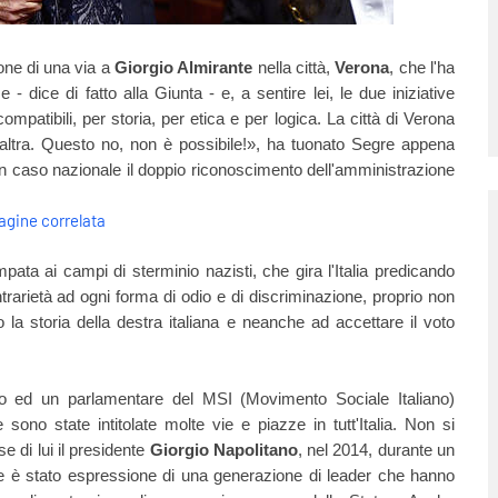
zione di una via a
Giorgio Almirante
nella città,
Verona
, che l'ha
- dice di fatto alla Giunta - e, a sentire lei, le due iniziative
ompatibili, per storia, per etica e per logica. La città di Verona
l’altra. Questo no, non è possibile!», ha tuonato Segre appena
un caso nazionale i
l doppio riconoscimento dell'amministrazione
ata ai campi di sterminio nazisti, che gira l'Italia predicando
ntrarietà ad ogni forma di odio e di discriminazione, proprio non
la storia della destra italiana e neanche ad accettare il voto
io ed un parlamentare del MSI (Movimento Sociale Italiano)
 sono state intitolate molte vie e piazze in tutt'Italia. Non si
e di lui il presidente
Giorgio Napolitano
, nel 2014, durante un
e è stato espressione di una generazione di leader che hanno