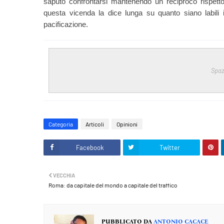
saputo confrontarsi mantenendo un reciproco rispett
questa vicenda la dice lunga su quanto siano labili i
pacificazione.
Spaz
Categoria
Articoli
Opinioni
Facebook
Twitter
VECCHIA
Roma: da capitale del mondo a capitale del traffico
PUBBLICATO DA
ANTONIO CACACE