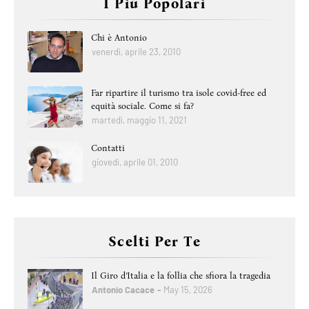
I Più Popolari
Chi è Antonio
venerdì, aprile 23, 2010
Far ripartire il turismo tra isole covid-free ed
equità sociale. Come si fa?
martedì, maggio 11, 2021
Contatti
giovedì, aprile 01, 2010
Scelti Per Te
Il Giro d’Italia e la follia che sfiora la tragedia
Antonio Cacace
May 15, 2026