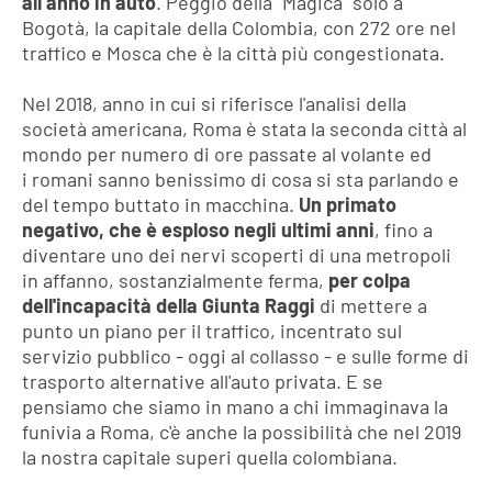
all’anno in auto
. Peggio della "Magica" solo a
Bogotà, la capitale della Colombia, con 272 ore nel
traffico e Mosca che è la città più congestionata.
Nel 2018, anno in cui si riferisce l'analisi della
società americana, Roma è stata la seconda città al
mondo per numero di ore passate al volante ed
i
romani sanno benissimo di cosa si sta parlando e
del tempo buttato in macchina.
Un primato
negativo, che è esploso negli ultimi anni
, fino a
diventare uno dei nervi scoperti di una metropoli
in affanno, sostanzialmente ferma,
per colpa
dell'incapacità della Giunta Raggi
di mettere a
punto un piano per il traffico, incentrato sul
servizio pubblico - oggi al collasso - e sulle forme di
trasporto alternative all'auto privata. E se
pensiamo che siamo in mano a chi immaginava la
funivia a Roma, c'è anche la possibilità che nel 2019
la nostra capitale superi quella colombiana.