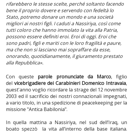
rifarebbero le stesse scelte, perché soltanto facendo
bene il proprio dovere e servendo con fedeltà lo
Stato, potremo donare un mondo e una società
migliori ai nostri figli. I caduti a Nassiriya, così come
tutti coloro che hanno immolato la vita alla Patria,
possono essere definiti eroi. Eroi di oggi. Eroi che
sono padri, figli e mariti con le loro fragilità e paure,
ma che non si lasciano mai sopraffare da esse,
onorando, quotidianamente, il giuramento prestato
alla Repubblica».
Con queste
parole pronunciate da Marco
, figlio
del
vicebrigadiere dei Carabinieri Domenico Intravaia
,
quest'anno voglio ricordare la strage del 12 novembre
2003 ed il sacrificio dei nostri connazionali impegnati,
a vario titolo, in una spedizione di peacekeeping per la
missione "Antica Babilonia".
In quella mattina a Nassiriya, nel sud dell’Iraq, un
boato spezzò la vita all’interno della base italiana.