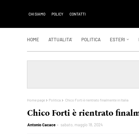
CHI SIAMO
POLICY
CONTATTI
HOME
ATTUALITA'
POLITICA
ESTERI
Home page
Politica
Chico Forti è rientrato finalmente in Italia
Chico Forti è rientrato finalm
Antonio Cacace
sabato, maggio 18, 2024