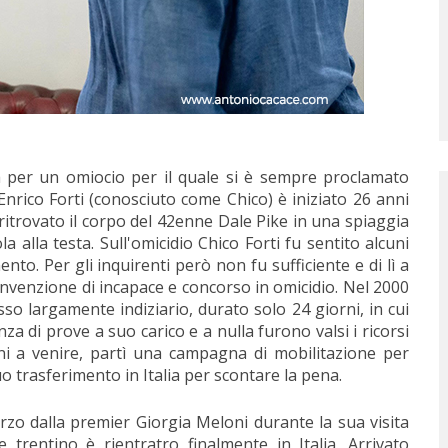
ia per un omiocio per il quale si è sempre proclamato
Enrico Forti (conosciuto come Chico) è iniziato 26 anni
ritrovato il corpo del 42enne Dale Pike in una spiaggia
la alla testa. Sull'omicidio Chico Forti fu sentito alcuni
to. Per gli inquirenti però non fu sufficiente e di lì a
onvenzione di incapace e concorso in omicidio. Nel 2000
o largamente indiziario, durato solo 24 giorni, in cui
 di prove a suo carico e a nulla furono valsi i ricorsi
 anni a venire, partì una campagna di mobilitazione per
o trasferimento in Italia per scontare la pena.
zo dalla premier Giorgia Meloni durante la sua visita
 trentino è rientratro finalmente in Italia. Arrivato