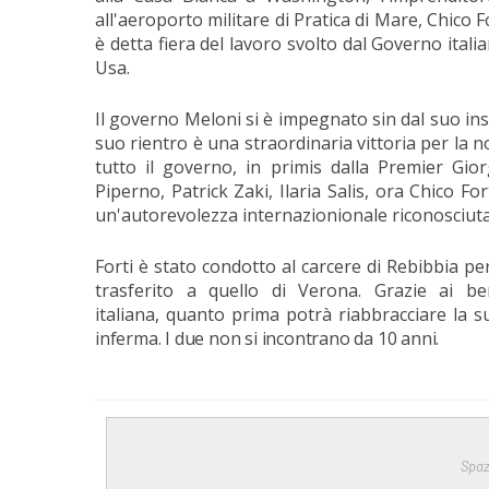
all'aeroporto militare di Pratica di Mare, Chico F
è detta fiera del lavoro svolto dal Governo itali
Usa.
Il governo Meloni si è impegnato sin dal suo inse
suo rientro è una straordinaria vittoria per la n
tutto il governo, in primis dalla Premier Gior
Piperno, Patrick Zaki, Ilaria Salis, ora Chico For
un'autorevolezza internazionionale riconosciuta, 
Forti è stato condotto al carcere di Rebibbia pe
trasferito a quello di Verona. Grazie ai
be
italiana,
quanto prima potrà riabbracciare la s
inferma. I due non si incontrano da 10 anni.
Spaz