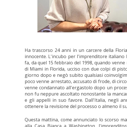
Ha trascorso 24 anni in un carcere della Flor
innocente. L'incubo per l'imprenditore italiano 
fa, da quel 15 febbraio del 1998, quando venne 
di Miami in Florida, ucciso con due colpi di pisto
giorno dopo e negò subito qualsiasi coinvolgimen
poco venne arrestato, accusato di frode, di circ
venne condannato all'ergastolo dopo un process
non fu neppure ascoltato nonostante la mancanza
e gli appelli in suo favore. Dall'Italia, negli
ottenere la revisione del processo o almeno il su
Questa mattina, come annunciato lo scorso mar
alla Casa Bianca a Washington, l'imprenditore