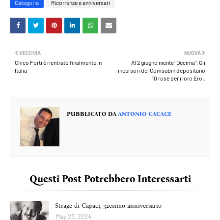
Categoria
Ricorrenze e anniversari
VECCHIA
NUOVA
Chico Forti è rientrato finalmente in
Al 2 giugno niente "Decima". Gli
Italia
incursori del Comsubin depositano
10 rose per i loro Eroi.
PUBBLICATO DA
ANTONIO CACACE
Questi Post Potrebbero Interessarti
Strage di Capaci, 32esimo anniversario
May 23, 2024