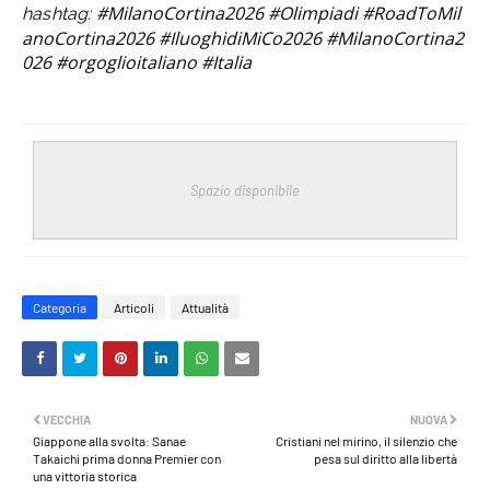
#MilanoCortina2026
#Olimpiadi
#RoadToMil
hashtag:
anoCortina2026
#IluoghidiMiCo2026 #MilanoCortina2
026 #orgoglioitaliano #Italia
Spazio disponibile
Categoria
Articoli
Attualità
VECCHIA
NUOVA
Giappone alla svolta: Sanae
Cristiani nel mirino, il silenzio che
Takaichi prima donna Premier con
pesa sul diritto alla libertà
una vittoria storica