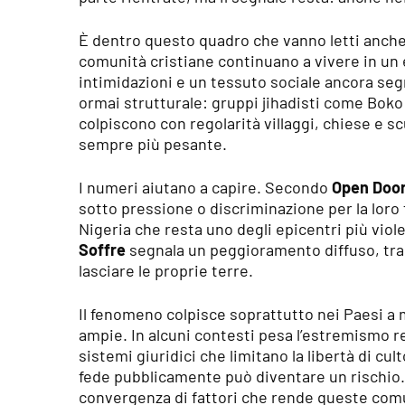
È dentro questo quadro che vanno letti anche 
comunità cristiane continuano a vivere in un eq
intimidazioni e un tessuto sociale ancora segn
ormai strutturale: gruppi jihadisti come
Boko
colpiscono con regolarità villaggi, chiese e sc
sempre più pesante.
I numeri aiutano a capire. Secondo
Open Doo
sotto pressione o discriminazione per la loro 
Nigeria che resta uno degli epicentri più viol
Soffre
segnala un peggioramento diffuso, tra 
lasciare le proprie terre.
Il fenomeno colpisce soprattutto nei Paesi 
ampie. In alcuni contesti pesa l’estremismo relig
sistemi giuridici che limitano la libertà di cul
fede pubblicamente può diventare un rischio.
convergenza di fattori che rende queste com