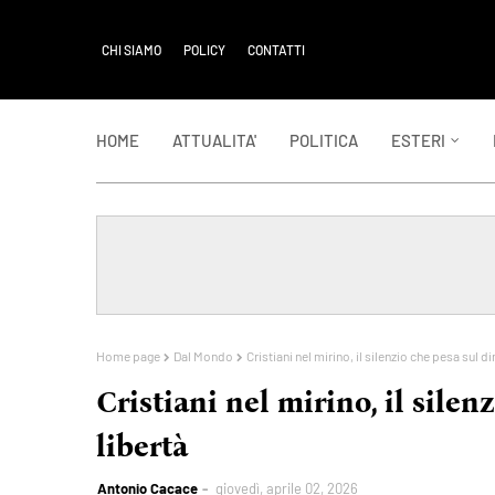
CHI SIAMO
POLICY
CONTATTI
HOME
ATTUALITA'
POLITICA
ESTERI
Home page
Dal Mondo
Cristiani nel mirino, il silenzio che pesa sul dir
Cristiani nel mirino, il silenz
libertà
Antonio Cacace
giovedì, aprile 02, 2026