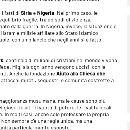
i fatti di
Siria
e
Nigeria
. Nel primo caso, le
uilibrio fragile, tra episodi di violenza,
ato dalla guerra. In Nigeria, invece, la situazione è
 Haram
e milizie affiliate allo Stato Islamico
uole, con un bilancio che negli anni si è fatto
rs
, centinaia di milioni di cristiani nel mondo vivono
fede. Migliaia ogni anno vengono uccisi, con la
enti. Anche la fondazione
Aiuto alla Chiesa che
attacchi mirati, sequestri e comunità costrette a
a maggioranza musulmana, ma le cause sono più
ioso, in altri il vuoto di potere, le rivalità locali,
to. In molti casi, anche solo professare la propria
 Non sempre c’è una regia unica, ma una
unità particolarmente esposte.