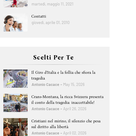
martedì, maggio 11, 2021
Contatti
giovedì, aprile 01, 2010
Scelti Per Te
Il Giro d’Italia e la follia che sfiora la
tragedia
Antonio Cacace
May 15, 2026
Crans-Montana, la ricca Svizzera presenta
il conto della tragedia: inaccettabile!
Antonio Cacace
April 26, 2026
Cristiani nel mirino, il silenzio che pesa
sul diritto alla libertà
Antonio Cacace
April 02, 2026