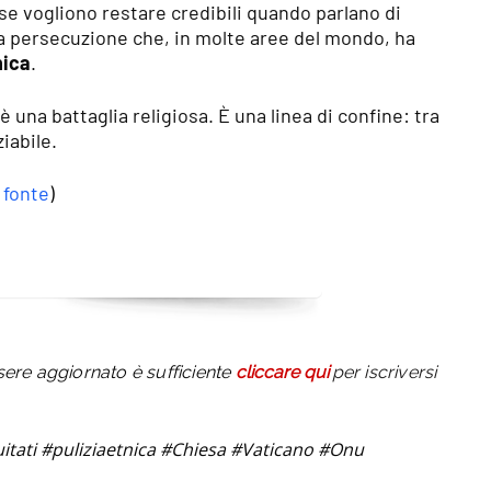
 se vogliono restare credibili quando parlano di
na persecuzione che, in molte aree del mondo, ha
nica
.
è una battaglia religiosa. È una linea di confine: tra
iabile.
a fonte
)
sere aggiornato è sufficiente
cliccare qui
per iscriversi
itati #puliziaetnica
#Chiesa
#Vaticano
#Onu