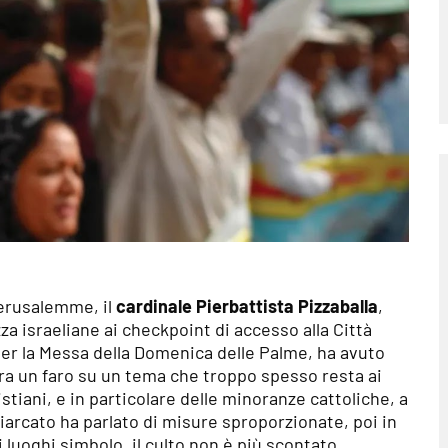
 Gerusalemme, il
cardinale
Pierbattista Pizzaballa
,
zza israeliane ai checkpoint di accesso alla Città
per la Messa della Domenica delle Palme, ha avuto
ra un faro su un tema che troppo spesso resta ai
ristiani, e in particolare delle minoranze cattoliche, a
riarcato ha parlato di misure sproporzionate, poi in
 luoghi simbolo, il culto non è più scontato.